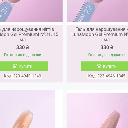
ь для нарощування нігтів
Гель для нарощування н
oon Gel Premiuml №31, 15
LunaMoon Gel Premium №
мл
мл
330 ₴
330 ₴
Готово до відправки
Готово до відправки
Купити
Купити
323-4948-1349
323-4946-1345