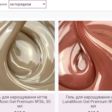
ь для нарощування нігтів
Гель для нарощування н
oon Gel Premium №36, 30
LunaMoon Gel Premium №
мл
мл