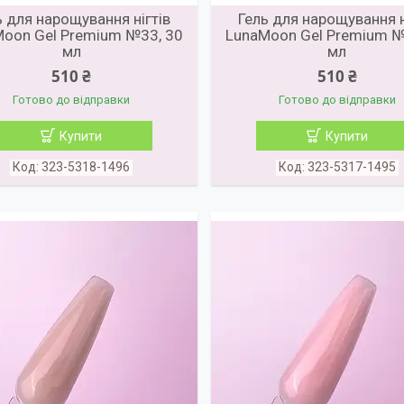
ь для нарощування нігтів
Гель для нарощування н
oon Gel Premium №33, 30
LunaMoon Gel Premium №
мл
мл
510 ₴
510 ₴
Готово до відправки
Готово до відправки
Купити
Купити
323-5318-1496
323-5317-1495