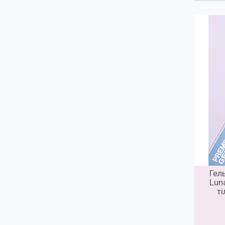
Гел
Lun
т