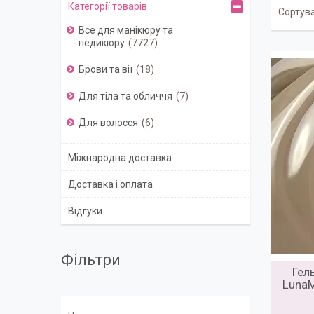
Категорії товарів
Все для манікюру та
педикюру
7727
Брови та вії
18
Для тіла та обличчя
7
Для волосся
6
Міжнародна доставка
Доставка і оплата
Відгуки
Фільтри
Гел
LunaM