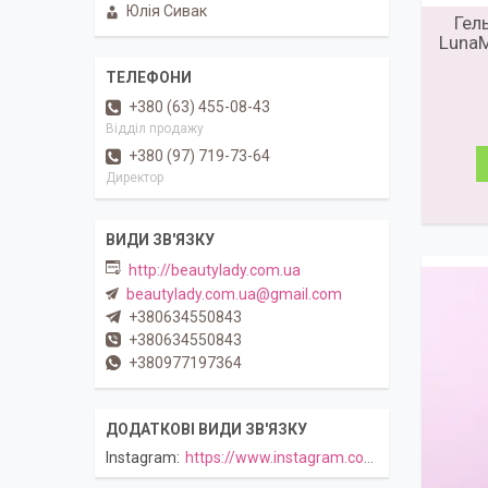
Юлія Сивак
Гел
LunaM
+380 (63) 455-08-43
Відділ продажу
+380 (97) 719-73-64
Директор
http://beautylady.com.ua
beautylady.com.ua@gmail.com
+380634550843
+380634550843
+380977197364
Instagram
https://www.instagram.com/beautylady.com.ua