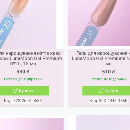
ля нарощування нігтів кава
Гель для нарощування н
ком LunaMoon Gel Premium
LunaMoon Gel Premiuml №
№25, 15 мл
мл
330 ₴
510 ₴
Готово до відправки
Готово до відправки
Купити
Купити
323-2604-0533
323-4948-1350