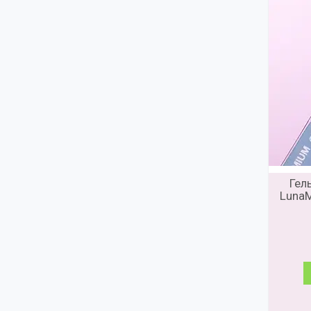
Гел
LunaM