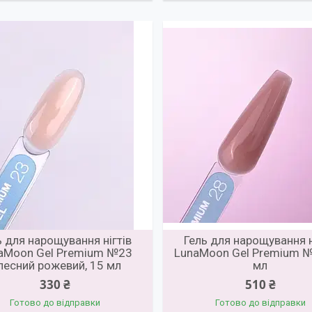
ь для нарощування нігтів
Гель для нарощування н
aMoon Gel Premium №23
LunaMoon Gel Premium №
ілесний рожевий, 15 мл
мл
330 ₴
510 ₴
Готово до відправки
Готово до відправки