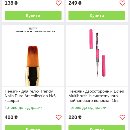
138
249
₴
₴
Купити
Купити
Пензлик для гелю Trendy
Пензлик двохсторонній Edlen
Nails Pure Art collection №6
Multibrush із синтетичного
квадрат
нейлонового волокна, 155
мм
Готово до відправки
Готово до відправки
400
220
₴
₴
Купити
Купити