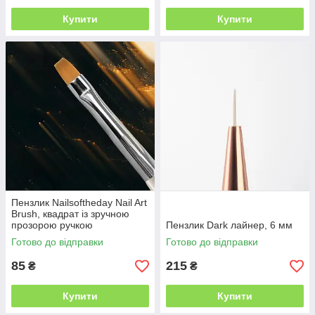
Купити
Купити
Пензлик Nailsoftheday Nail Art
Brush, квадрат із зручною
прозорою ручкою
Пензлик Dark лайнер, 6 мм
Готово до відправки
Готово до відправки
85
215
₴
₴
Купити
Купити