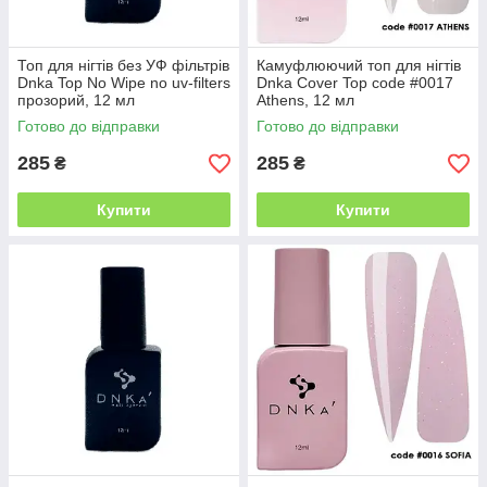
Топ для нігтів без УФ фільтрів
Камуфлюючий топ для нігтів
Dnka Top No Wipe no uv-filters
Dnka Cover Top code #0017
прозорий, 12 мл
Athens, 12 мл
Готово до відправки
Готово до відправки
285
285
₴
₴
Купити
Купити