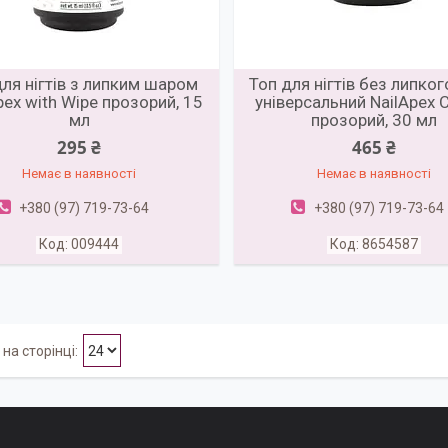
для нігтів з липким шаром
Топ для нігтів без липко
pex with Wipe прозорий, 15
універсальний NailApex C
мл
прозорий, 30 мл
295 ₴
465 ₴
Немає в наявності
Немає в наявності
+380 (97) 719-73-64
+380 (97) 719-73-64
009444
8654587