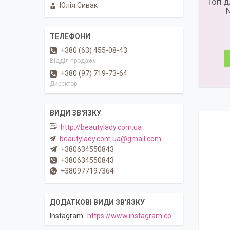
Топ д
Юлія Сивак
N
+380 (63) 455-08-43
Відділ продажу
+380 (97) 719-73-64
Директор
http://beautylady.com.ua
beautylady.com.ua@gmail.com
+380634550843
+380634550843
+380977197364
Instagram
https://www.instagram.com/beautylady.com.ua