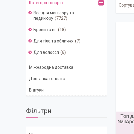
Категорії товарів
Все для манікюру та
педикюру
7727
Брови та вії
18
Для тіла та обличчя
7
Для волосся
6
Міжнародна доставка
Доставка і оплата
Відгуки
Фільтри
Топ д
NailAp