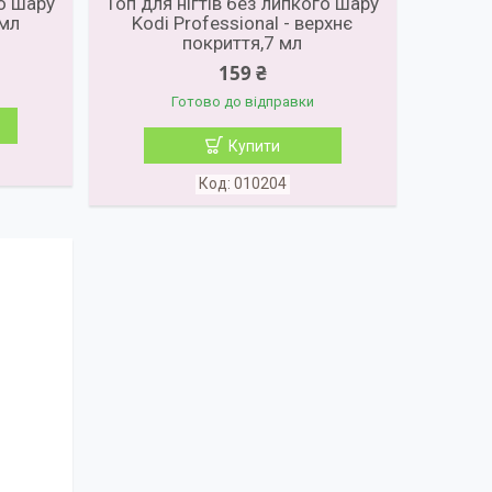
го шару
Топ для нігтів без липкого шару
 мл
Kodi Professional - верхнє
покриття,7 мл
159 ₴
Готово до відправки
Купити
010204