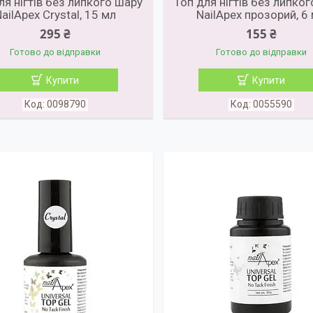
ля нігтів без липкого шару
Топ для нігтів без липко
ailApex Crystal, 15 мл
NailApex прозорий, 6
295 ₴
155 ₴
Готово до відправки
Готово до відправки
Купити
Купити
0098790
0055590