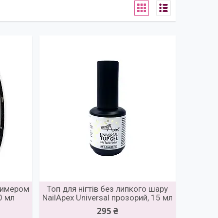
 шимером
Топ для нігтів без липкого шару
10 мл
NailApex Universal прозорий, 15 мл
295 ₴