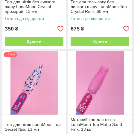
Топ для нігтів без липкого
Топ для гель-лаку без
шару LunaMoon Crystal
липкого шару LunaMoon Top
прозорий, 13 мл
Crystal Refill, 60 мл
Готово до відправки
Готово до відправки
350
675
₴
₴
Купити
Купити
–40%
Матовий топ для нігтів
Топ для нігтів LunaMoon Top
LunaMoon Top Matte Sand
Secret №5, 13 мл
Pink, 13 мл