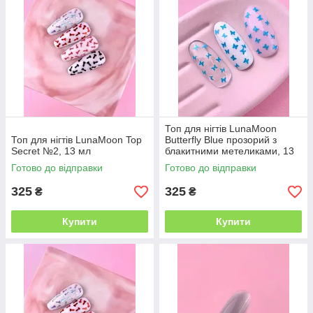
Топ для нігтів LunaMoon
Топ для нігтів LunaMoon Top
Butterfly Blue прозорий з
Secret №2, 13 мл
блакитними метеликами, 13
мл
Готово до відправки
Готово до відправки
325
325
₴
₴
Купити
Купити