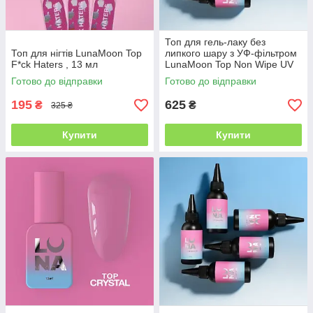
Топ для гель-лаку без
Топ для нігтів LunaMoon Top
липкого шару з УФ-фільтром
F*ck Haters , 13 мл
LunaMoon Top Non Wipe UV
Refill, 60 мл
Готово до відправки
Готово до відправки
195
625
₴
₴
325 ₴
Купити
Купити