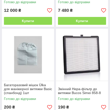
Готово до відправки
Готово до відправки
12 000
7 480
₴
₴
Купити
Купити
Багаторазовий мішок Ülka
для манікюрної витяжки Basic
Змінний Hepa-фільтр до
(спанбонд) 1шт
витяжки Bucos Simei 858-8
Готово до відправки
Готово до відправки
200
190
₴
₴