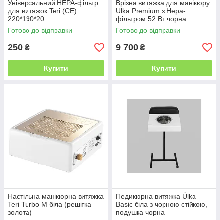
Універсальний HEPA-фільтр
Врізна витяжка для манікюру
для витяжок Teri (CE)
Ulka Premium з Hepa-
220*190*20
фільтром 52 Вт чорна
Готово до відправки
Готово до відправки
250
9 700
₴
₴
Купити
Купити
Настільна манікюрна витяжка
Педикюрна витяжка Ülka
Teri Turbo M біла (решітка
Basic біла з чорною стійкою,
золота)
подушка чорна