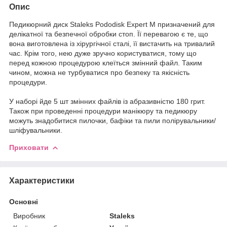
Опис
Педикюрний диск Staleks Pododisk Expert M призначений для
делікатної та безпечної обробки стоп. Її перевагою є те, що
вона виготовлена ​​із хірургічної сталі, її вистачить на тривалий
час. Крім того, нею дуже зручно користуватися, тому що
перед кожною процедурою клеїться змінний файл. Таким
чином, можна не турбуватися про безпеку та якісність
процедури.
У наборі йде 5 шт змінних файлів із абразивністю 180 грит.
Також при проведенні процедури манікюру та педикюру
можуть знадобитися пилочки, бафіки та пили полірувальники/
шліфувальники.
Приховати
Характеристики
Основні
Виробник
Staleks