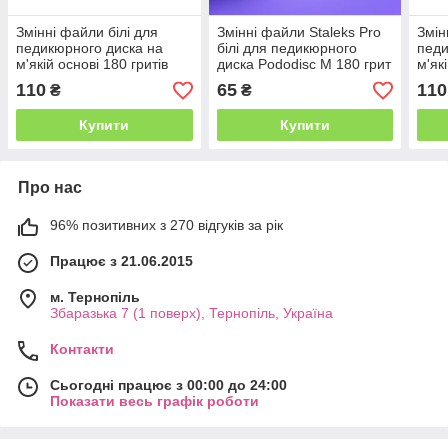
Змінні файли білі для
Змінні файли Staleks Pro
Змін
педикюрного диска на
білі для педикюрного
педи
м'якій основі 180 гритів
диска Pododisc M 180 грит
м'як
Staleks Pro Pododisc M, 50
50 шт
Stal
110
65
110
₴
₴
шт
шт
Купити
Купити
Про нас
96% позитивних з 270 відгуків за рік
Працює з 21.06.2015
м. Тернопіль
Збаразька 7 (1 поверх), Тернопіль, Україна
Контакти
Сьогодні працює з 00:00 до 24:00
Показати весь графік роботи