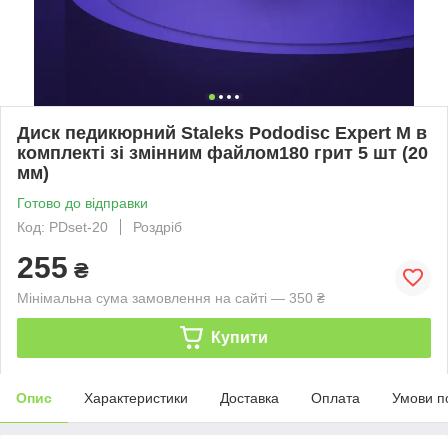
Диск педикюрний Staleks Pododisc Expert M в
комплекті зі змінним файлом180 грит 5 шт (20
мм)
Готово до відправки
Код: PDset-20
Роздріб
255
₴
Мінімальна сума замовлення на сайті — 350 ₴
Купити
Опис
Характеристики
Доставка
Оплата
Умови п