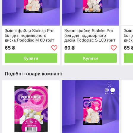
Змінні файли Staleks Pro
Змінні файли Staleks Pro
Змін
білі для педикюрного
білі для педикюрного
білі
диска Pododisc M 80 грит
диска Pododisc S 100 грит
диск
(50 шт)
(50 шт)
(50 
65
60
65
₴
₴
Купити
Купити
Подібні товари компанії