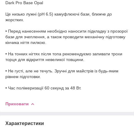
Dark Pro Base Opal
Це низько лужні (pH 6.5) камуфлюючі бази, ближче до
жорстких.
• Перед нанесенням необхідно наносити підкладку з прозорої
бази для зчеплення, а також проводити механічну підготовку
кінчика нігтя пилкою.
• На тонких нігтях після топа рекомендуємо запивати трохи
торця для відкриття невеликої товщини.
• Не густі, але не течуть. Зручні для майстрів із будь-яким
рівнем підготовки.
• Час полімеризації 60 секунд за 48 Вт.
Приховати
Характеристики