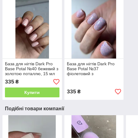
База для нігтів Dark Pro
База для нігтів Dark Pro
Base Potal №40 бежевий з
Base Potal №37
золотою поталлю, 15 мл
фіолетовий з
різнокольоровою
335
₴
поталлю, 15 мл
335
₴
Купити
Подібні товари компанії