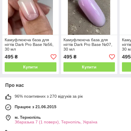
Камуфлююча база для
Камуфлююча база для
Кам
нігтів Dark Pro Base №56,
нігтів Dark Pro Base №07,
нігт
30 мл
30 мл
30 м
495
495
495
₴
₴
Купити
Купити
Про нас
96% позитивних з 270 відгуків за рік
Працює з 21.06.2015
м. Тернопіль
Збаразька 7 (1 поверх), Тернопіль, Україна