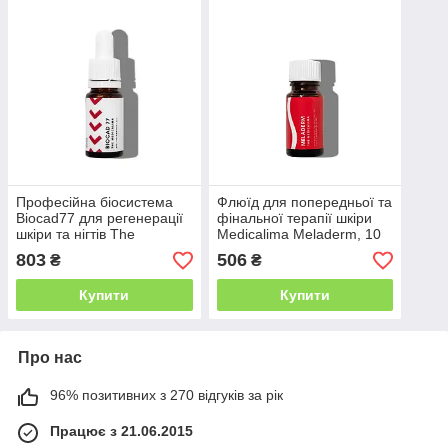
Професійна біосистема
Флюїд для попередньої та
Biocad77 для регенерації
фінальної терапії шкіри
шкіри та нігтів The
Medicalima Meladerm, 10
Medicalima, 10 мл
мл термін до 01.08.2026
803
506
₴
₴
Купити
Купити
Про нас
96% позитивних з 270 відгуків за рік
Працює з 21.06.2015