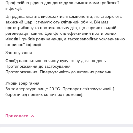
Професійна рідина для догляду за симптомами грибкової
інфекції:
Ця рідина містить високоактивні компоненти, які створюють
захисний шар і стимулюють клітинний обмін. Він має
протигрибкову та протизапальну дію, що сприяє швидкій
регенерації тканин. Цей флюїд ефективний проти різних
мікозів і грибків роду кандиду, а також запобігає ускладненню
вторинної інфекції.
Застосування
Флюїд наноситься на чисту суху шкіру двічі на день.
Протипоказання до застосування
Протипоказання: Гіперчутливість до активних речовин.
Умови зберігання
За температури вище 20 °C. Препарат світлочутливий [
берегти від прямих сонячних променів].
Приховати