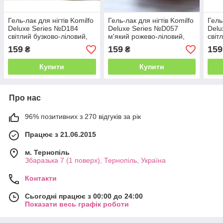
Гель-лак для нігтів Komilfo
Гель-лак для нігтів Komilfo
Гель
Deluxe Series №D184
Deluxe Series №D057
Delu
світлий бузково-ліловий,
м'який рожево-ліловий,
світ
емаль, 8 мл
емаль, 8 мл
емал
159
159
159
₴
₴
Купити
Купити
Про нас
96% позитивних з 270 відгуків за рік
Працює з 21.06.2015
м. Тернопіль
Збаразька 7 (1 поверх), Тернопіль, Україна
Контакти
Сьогодні працює з 00:00 до 24:00
Показати весь графік роботи