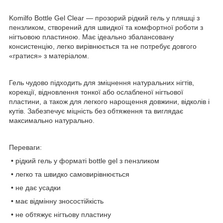
Komilfo Bottle Gel Clear — прозорий рідкий гель у пляшці з
пензликом, створений для швидкої та комфортної роботи з
нігтьовою пластиною. Має ідеально збалансовану
консистенцію, легко вирівнюється та не потребує довгого
«гратися» з матеріалом.
Гель чудово підходить для зміцнення натуральних нігтів,
корекції, відновлення тонкої або ослабленої нігтьової
пластини, а також для легкого нарощення довжини, відколів і
кутів. Забезпечує міцність без обтяження та виглядає
максимально натурально.
Переваги:
• рідкий гель у форматі bottle gel з пензликом
• легко та швидко самовирівнюється
• не дає усадки
• має відмінну зносостійкість
• не обтяжує нігтьову пластину