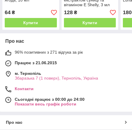
ягода, 10 мл
екстрактом суниці та
Luna
вітаміном Е Shelly, 3 мл
64
128
180
₴
₴
Купити
Купити
Про нас
96% позитивних з 271 відгука за рік
Працює з 21.06.2015
м. Тернопіль
Збаразька 7 (1 поверх), Тернопіль, Україна
Контакти
Сьогодні працює з 00:00 до 24:00
Показати весь графік роботи
Про нас