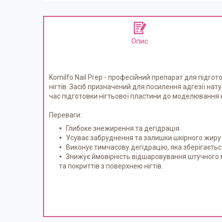
Опис
Komilfo Nail Prep - професійний препарат для підгот
нігтів. Засіб призначений для посилення адгезії нат
час підготовки нігтьової пластини до моделювання 
Переваги:
Глибоке знежирення та дегідрація.
Усуває забруднення та залишки шкірного жиру не
Виконує тимчасову дегідрацію, яка зберігаєтьс
Знижує ймовірність відшаровування штучного ма
та покриттів з поверхнею нігтів.