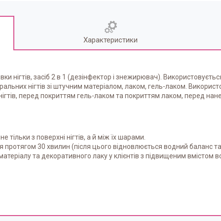
Характеристики
овки нігтів, засіб 2 в 1 (дезінфектор і знежирювач). Використовує
уральних нігтів зі штучним матеріалом, лаком, гель-лаком. Використ
нігтів, перед покриттям гель-лаком та покриттям лаком, перед нан
 тільки з поверхні нігтів, а й між їх шарами.
я протягом 30 хвилин (після цього відновлюється водний баланс та
теріалу та декоративного лаку у клієнтів з підвищеним вмістом вол