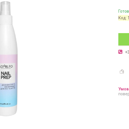
Готов
Код:
+3
повер