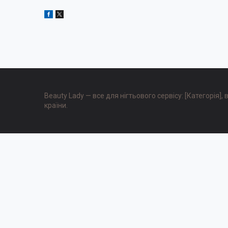
Beauty Lady — все для нігтьового сервісу: [Категорія]
країни.