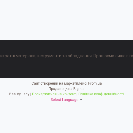
, витратні матеріали, інструменти та обладнання. Працюємо лише з п
Сайт створений на маркетплейсі
Prom.ua
Продавець на Bigl.ua
Beauty Lady |
Поскаржитися на контент
|
Політика конфіденційності
Select Language
▼