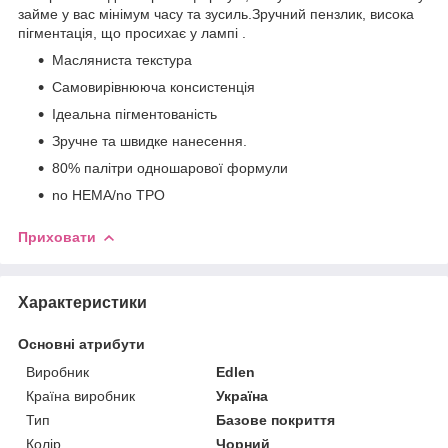
займе у вас мінімум часу та зусиль.Зручний пензлик, висока
пігментація, що просихає у лампі .
Масляниста текстура
Самовирівнююча консистенція
Ідеальна пігментованість
Зручне та швидке нанесення.
80% палітри одношарової формули
no HEMA/no TPO
Приховати
Характеристики
Основні атрибути
Виробник
Edlen
Країна виробник
Україна
Тип
Базове покриття
Колір
Чорний