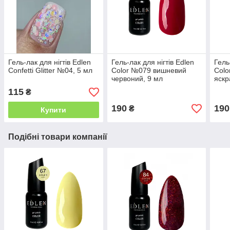
Гель-лак для нігтів Edlen
Гель-лак для нігтів Edlen
Гель
Confetti Glitter №04, 5 мл
Color №079 вишневий
Colo
червоний, 9 мл
яскр
115
₴
190
190
₴
Купити
Подібні товари компанії