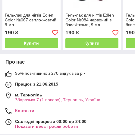
Гель-лак для нігтів Edlen
Гель-лак для нігтів Edlen
Гель
Color №067 світло-жовтий,
Color №084 червоний з
Colo
9 мл
блискітками, 9 мл
блис
190
190
190
₴
₴
Купити
Купити
Про нас
96% позитивних з 270 відгуків за рік
Працює з 21.06.2015
м. Тернопіль
Збаразька 7 (1 поверх), Тернопіль, Україна
Контакти
Сьогодні працює з 00:00 до 24:00
Показати весь графік роботи