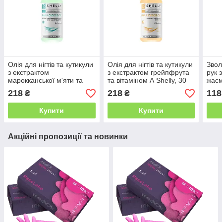
Олія для нігтів та кутикули
Олія для нігтів та кутикули
Звол
з екстрактом
з екстрактом грейпфрута
рук 
марокканської м'яти та
та вітаміном А Shelly, 30
жасм
олією чайного дерева
мл
Touc
218
218
118
₴
₴
Shelly, 30 мл
Купити
Купити
Акційні пропозиції та новинки