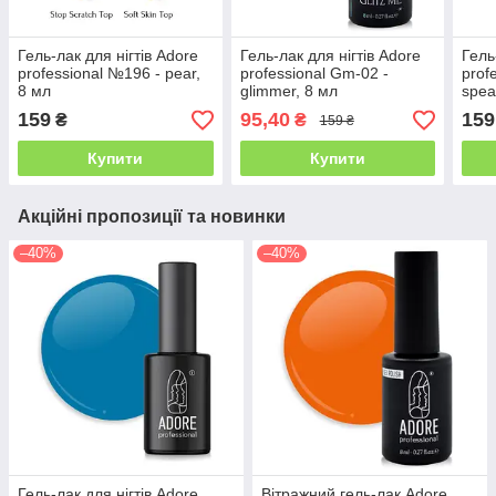
Гель-лак для нігтів Adore
Гель-лак для нігтів Adore
Гель
professional №196 - pear,
professional Gm-02 -
prof
8 мл
glimmer, 8 мл
spea
159
95,40
159
₴
₴
159 ₴
Купити
Купити
Акційні пропозиції та новинки
–40%
–40%
Гель-лак для нігтів Adore
Вітражний гель-лак Adore