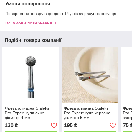
Умови повернення
Повернення товару впродовж 14 днів за рахунок покупця
Всі умови повернення
Подібні товари компанії
Фреза алмазна Staleks
Фреза алмазна Staleks
Фрез
Pro Expert куля синя
Pro Expert куля червона
Pro 
діаметр 4 мм
діаметр 5 мм
заок
діам
130
195
75
₴
₴