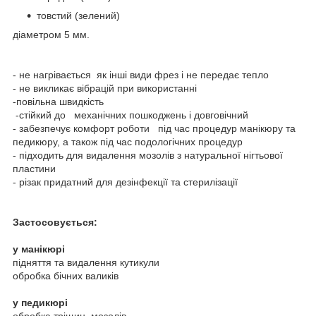
товстий (зелений)
діаметром 5 мм.
- не нагрівається як інші види фрез і не передає тепло
- не викликає вібрацій при використанні
-повільна швидкість
-стійкий до механічних пошкоджень і довговічний
- забезпечує комфорт роботи під час процедур манікюру та
педикюру, а також під час подологічних процедур
- підходить для видалення мозолів з натуральної нігтьової
пластини
- різак придатний для дезінфекції та стерилізації
Застосовується:
у манікюрі
підняття та видалення кутикули
обробка бічних валиків
у педикюрі
обробка тріщин, мозолів