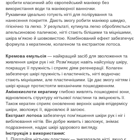
зробити класичний або європейський манікюр без
використання води та манікюрної ванночки.
Рукавички ідеально готують нігті для полірування та
нанесення покриття. Дають змогу робити манікюр швидко,
гігієнічно та легко. У результаті, кутикула легко обробляється
апельсиновою паличкою, нігті стають білішими та міцнішими,
шкіра м'якою й шовковистою. Комбінований ефект забезпечує
формула з кератином, колагеном та екстрактом лотоса.
Кремова емульсія
— найкращий засіб для зволоження та
живлення шкіри рук і ніг. Розм'якшує навіть найсухішу шкіру,
покращує її пружність і сприяє діям регенерації. Колаген
забезпечує шкірі пружність і еластичність, нігті водночас
стають міцнішими, але пластичнішими. Це дає змогу нігтям і
шкірі краще протистояти механічним пошкодженням.
Амінокислоти кератину
глибоко живлять пошкоджені зони,
відновлюють структуру нігтьової пластини та зміцнюють її.
Також кератин сприяє оновленню верхніх шарів епідермісу
шкіри, зволожує її, відновлює й загоює.
Екстракт лотоса
забезпечує пом'якшення шкіри рук і ніг і
вибілювання нігтів. Він добре живить і зволожує, знімає
подразнення, надає шкірі здорового вигляду.
Інструкція з використання:
1. Підготуйте нігтьову пластину — знезаразьте нігті, якщо є