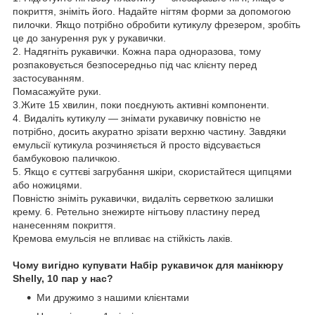
покриття, зніміть його. Надайте нігтям форми за допомогою
пилочки. Якщо потрібно обробити кутикулу фрезером, зробіть
це до занурення рук у рукавички.
2. Надягніть рукавички. Кожна пара одноразова, тому
розпаковується безпосередньо під час клієнту перед
застосуванням.
Помасажуйте руки.
3.Жите 15 хвилин, поки поєднують активні компоненти.
4. Видаліть кутикулу — знімати рукавичку повністю не
потрібно, досить акуратно зрізати верхню частину. Завдяки
емульсії кутикула розчиняється й просто відсувається
бамбуковою паличкою.
5. Якщо є суттєві загрубання шкіри, скористайтеся щипцями
або ножицями.
Повністю зніміть рукавички, видаліть серветкою залишки
крему. 6. Ретельно знежирте нігтьову пластину перед
нанесенням покриття.
Кремова емульсія не впливає на стійкість лаків.
Чому вигідно купувати Набір рукавичок для манікюру
Shelly, 10 пар у нас?
Ми дружимо з нашими клієнтами