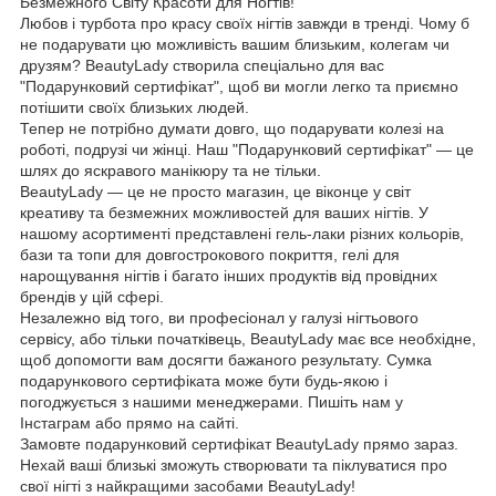
Безмежного Світу Красоти для Ногтів!
Любов і турбота про красу своїх нігтів завжди в тренді. Чому б
не подарувати цю можливість вашим близьким, колегам чи
друзям? BeautyLady створила спеціально для вас
"Подарунковий сертифікат", щоб ви могли легко та приємно
потішити своїх близьких людей.
Тепер не потрібно думати довго, що подарувати колезі на
роботі, подрузі чи жінці. Наш "Подарунковий сертифікат" — це
шлях до яскравого манікюру та не тільки.
BeautyLady — це не просто магазин, це віконце у світ
креативу та безмежних можливостей для ваших нігтів. У
нашому асортименті представлені гель-лаки різних кольорів,
бази та топи для довгострокового покриття, гелі для
нарощування нігтів і багато інших продуктів від провідних
брендів у цій сфері.
Незалежно від того, ви професіонал у галузі нігтьового
сервісу, або тільки початківець, BeautyLady має все необхідне,
щоб допомогти вам досягти бажаного результату. Сумка
подарункового сертифіката може бути будь-якою і
погоджується з нашими менеджерами. Пишіть нам у
Інстаграм або прямо на сайті.
Замовте подарунковий сертифікат BeautyLady прямо зараз.
Нехай ваші близькі зможуть створювати та піклуватися про
свої нігті з найкращими засобами BeautyLady!