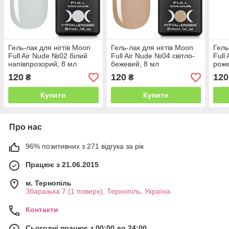
Гель-лак для нігтів Moon
Гель-лак для нігтів Moon
Гель
Full Air Nude №02 білий
Full Air Nude №04 світло-
Full
напівпрозорий, 8 мл
бежевий, 8 мл
роже
мл
120
120
120
₴
₴
Купити
Купити
Про нас
96% позитивних з 271 відгука за рік
Працює з 21.06.2015
м. Тернопіль
Збаразька 7 (1 поверх), Тернопіль, Україна
Контакти
Сьогодні працює з 00:00 до 24:00