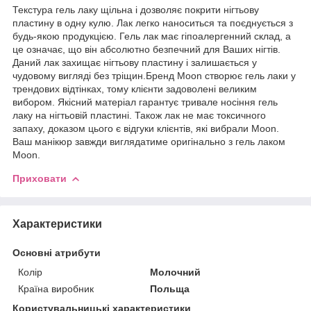
Текстура гель лаку щільна і дозволяє покрити нігтьову
пластину в одну кулю. Лак легко наноситься та поєднується з
будь-якою продукцією. Гель лак має гіпоалергенний склад, а
це означає, що він абсолютно безпечний для Ваших нігтів.
Даний лак захищає нігтьову пластину і залишається у
чудовому вигляді без тріщин.Бренд Moon створює гель лаки у
трендових відтінках, тому клієнти задоволені великим
вибором. Якісний матеріал гарантує тривале носіння гель
лаку на нігтьовій пластині. Також лак не має токсичного
запаху, доказом цього є відгуки клієнтів, які вибрали Moon.
Ваш манікюр завжди виглядатиме оригінально з гель лаком
Moon.
Приховати
Характеристики
Основні атрибути
Колір
Молочний
Країна виробник
Польща
Користувальницькі характеристики