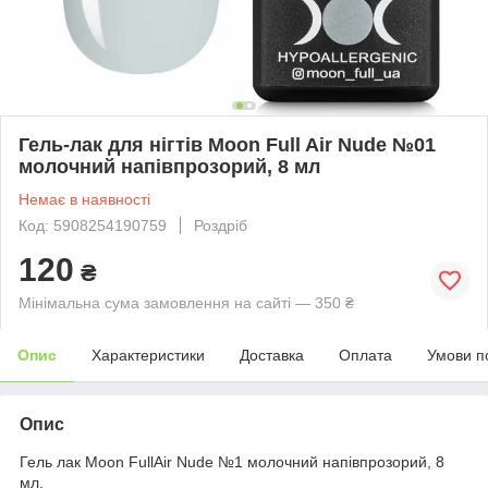
Гель-лак для нігтів Moon Full Air Nude №01
молочний напівпрозорий, 8 мл
Немає в наявності
Код: 5908254190759
Роздріб
120
₴
Мінімальна сума замовлення на сайті — 350 ₴
Опис
Характеристики
Доставка
Оплата
Умови п
Опис
Гель лак Moon FullAir Nude №1 молочний напівпрозорий, 8
мл.