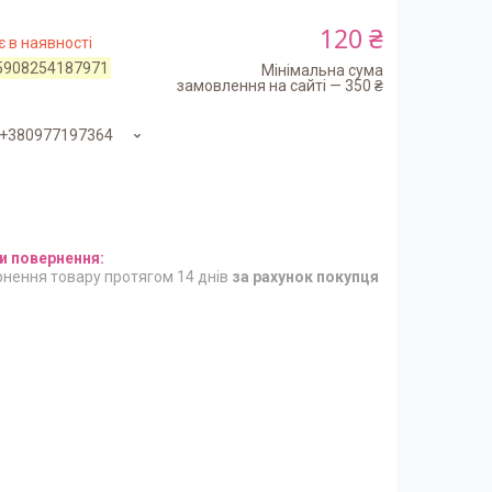
120 ₴
 в наявності
5908254187971
Мінімальна сума
замовлення на сайті — 350 ₴
+380977197364
нення товару протягом 14 днів
за рахунок покупця