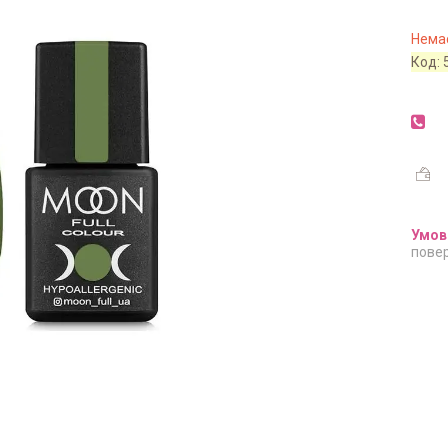
Немає
Код:
повер