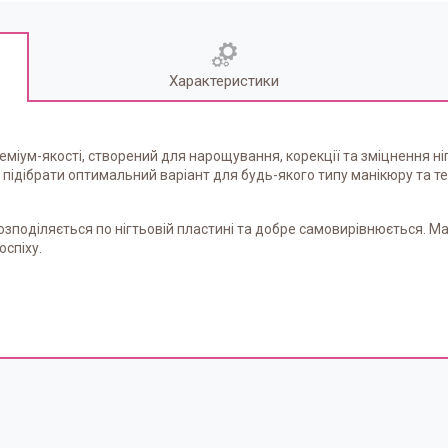
Характеристики
іум-якості, створений для нарощування, корекції та зміцнення нігті
підібрати оптимальний варіант для будь-якого типу манікюру та те
зподіляється по нігтьовій пластині та добре самовирівнюється. Мат
оспіху.