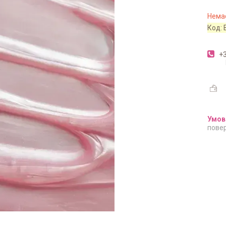
Немає
Код:
+3
повер