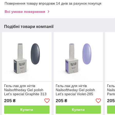
Повернення товару впродовж 14 днів за рахунок покупця
Всі умови повернення
Подібні товари компанії
Гель-лак для нігтів
Гель-лак для нігтів
Гель
Nailsoftheday Gel polish
Nailsoftheday Gel polish
Nail
Let's special Graphite 313
Let's special Violet-285
Pant
— графітровий, 10 мл
бузковий, 10 мл
неон
205
205
205
₴
₴
10 м
Купити
Купити