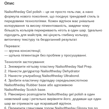
Опис
Nailsoftheday Gel polish – це не просто гель-лак, а нано
формула нового покоління, що поєднує трендовий стиль із
передовими технологіями. Кожен відтінок має унікальне
колорування та високу пігментованість, завдяки чому
більшість кольорів перекривають ніготь в один шар. Ідеально
підходить для майстрів, які цінують глибину кольору,
витончену текстуру та бездоганний результат.
Переваги:
— зручна консистенції;
— щільна пігментація без проблем у просушуванні.
Технологія застосування:
1. Знежирити нігтьову пластину Nailsoftheday Nail Prep.
2. Нанести дегідратор Nailsoftheday Dehydrator
3. Нанести ультрабонд Nailsoftheday Ultrabond.
4. Зробити еластичну підкладку середньокислотною
Nailsoftheday Rubber base або адгезивною
Nailsoftheday Scotch base.
5. Рівномірно розподілити Nailsoftheday gel polish в один
невеликий шар і ретельно вирівняти його, додавши ще один
шар ви отримаєте ще яскравіший відтінок.
6. Перекрити глянсовим топом Nailsoftheday Glossy top no