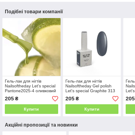
Подібні товари компанії
Гель-лак для нігтів
Гель-лак для нігтів
Гель
Nailsoftheday Let's special
Nailsoftheday Gel polish
Nail
Pantone2025-4 оливковий
Let's special Graphite 313
Let's
зелений, 10 мл
— графітровий, 10 мл
бузк
205
205
205
₴
₴
Купити
Купити
Акційні пропозиції та новинки