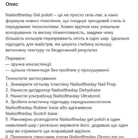
Опис
Nailsoftheday Gel polish – це не просто гель-лак, а нано
формула нового покоління, що поєднує трендовий стиль із
передовими технологіями. Кожен відтінок має унікальне
колорування та високу пігментованість, завдяки чому
більшість кольорів перекривають ніготь в один шар. Ідеально
підходить для майстрів, які цінують глибину кольору,
витончену текстуру та бездоганний результат.
Переваги:
— зручна консистенції;
— щільна пігментація без проблем у просушуванні.
Технологія застосування:
1. Знежирити нігтьову пластину Nailsoftheday Nail Prep.
2. Нанести дегідратор Nailsoftheday Dehydrator
3. Нанести ультрабонд Nailsoftheday Ultrabond.
4. Зробити еластичну підкладку середньокислотною
Nailsoftheday Rubber base або адгезивною
Nailsoftheday Scotch base.
5. Рівномірно розподілити Nailsoftheday gel polish в один
невеликий шар і ретельно вирівняти його, додавши ще один
шар ви отримаєте ще яскравіший відтінок.
6. Перекрити глянсовим топом Nailsoftheday Glossy top no