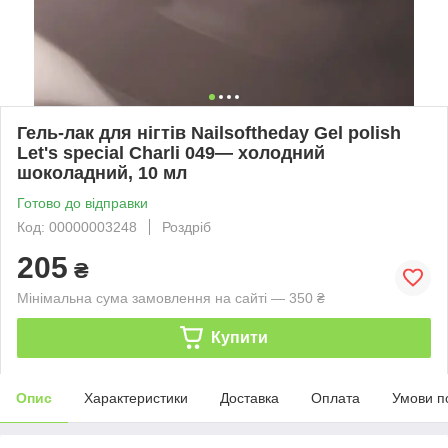
Гель-лак для нігтів Nailsoftheday Gel polish
Let's special Charli 049— холодний
шоколадний, 10 мл
Готово до відправки
Код: 00000003248
Роздріб
205
₴
Мінімальна сума замовлення на сайті — 350 ₴
Купити
Опис
Характеристики
Доставка
Оплата
Умови п