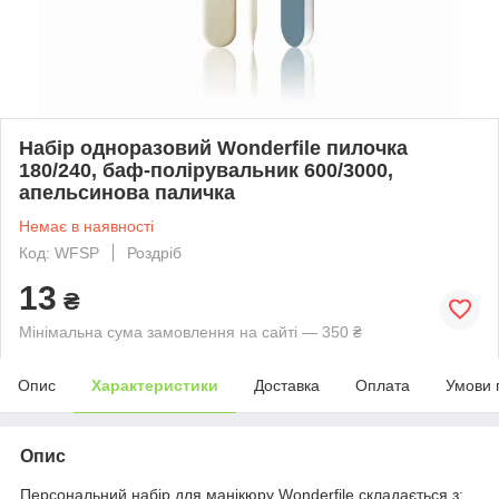
Набір одноразовий Wonderfile пилочка
180/240, баф-полірувальник 600/3000,
апельсинова паличка
Немає в наявності
Код: WFSP
Роздріб
13
₴
Мінімальна сума замовлення на сайті — 350 ₴
Опис
Характеристики
Доставка
Оплата
Умови 
Опис
Персональний набір для манікюру Wonderfile складається з: