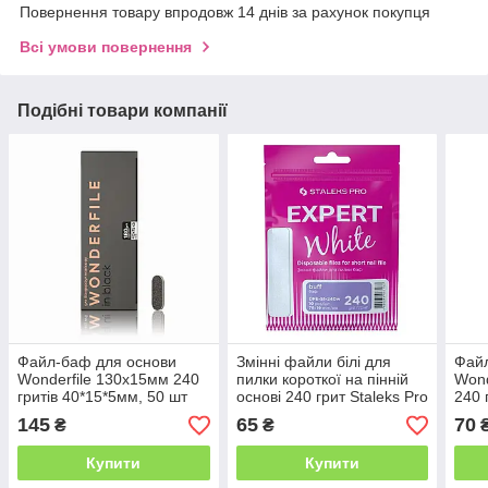
Повернення товару впродовж 14 днів за рахунок покупця
Всі умови повернення
Подібні товари компанії
Файл-баф для основи
Змінні файли білі для
Файл
Wonderfile 130х15мм 240
пилки короткої на пінній
Wond
гритів 40*15*5мм, 50 шт
основі 240 грит Staleks Pro
240 
Expert 51, 10 шт
145
65
70
₴
₴
Купити
Купити