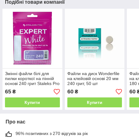
Подібні товари компанії
Змінні файли білі для
Файли на диск Wonderfile
Файл
пилки короткої на пінній
на клейовій основі 20 мм
на к
основі 240 грит Staleks Pro
240 грит, 50 шт
180 
Expert 51, 10 шт
65
60
60
₴
₴
Купити
Купити
Про нас
96% позитивних з 270 відгуків за рік