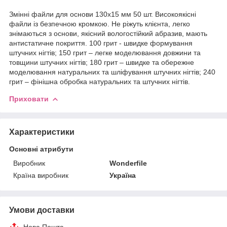
Змінні файли для основи 130x15 мм 50 шт. Високоякісні
файли із безпечною кромкою. Не ріжуть клієнта, легко
знімаються з основи, якісний вологостійкий абразив, мають
антистатичне покриття. 100 грит - швидке формування
штучних нігтів; 150 грит – легке моделювання довжини та
товщини штучних нігтів; 180 грит – швидке та обережне
моделювання натуральних та шліфування штучних нігтів; 240
грит – фінішна обробка натуральних та штучних нігтів.
Приховати
Характеристики
Основні атрибути
Виробник
Wonderfile
Країна виробник
Україна
Умови доставки
Нова Пошта