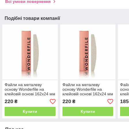
Всі умови повернення
Подібні товари компанії
Файли на металеву
Файли на металеву
Файл
основу Wonderfile на
основу Wonderfile на
осно
клейовій основі 162х24 мм
клейовій основі 162х24 мм
клей
240 грит, 50 шт
180 грит, 50 шт
240 
220
220
185
₴
₴
Купити
Купити