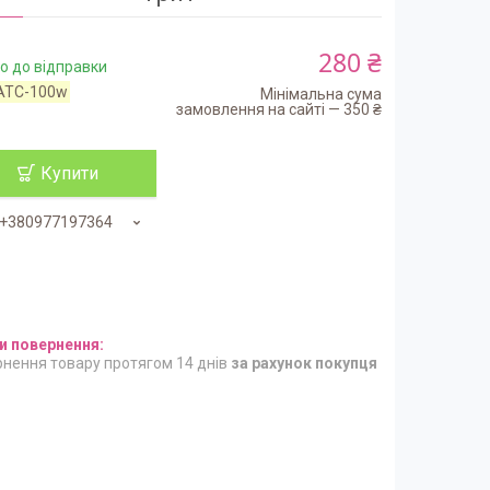
280 ₴
о до відправки
ATC-100w
Мінімальна сума
замовлення на сайті — 350 ₴
Купити
+380977197364
нення товару протягом 14 днів
за рахунок покупця