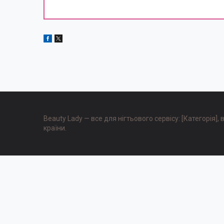
Beauty Lady — все для нігтьового сервісу: [Категорія]
країни.