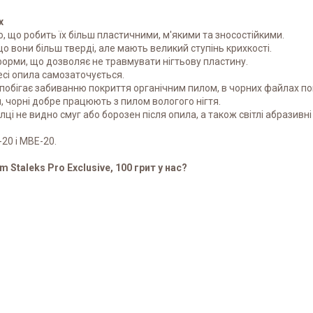
х
, що робить їх більш пластичними, м'якими та зносостійкими.
о вони більш тверді, але мають великий ступінь крихкості.
форми, що дозволяє не травмувати нігтьову пластину.
есі опила самозаточується.
апобігає забиванню покриття органічним пилом, в чорних файлах по
, чорні добре працюють з пилом вологого нігтя.
пилці не видно смуг або борозен після опила, а також світлі абразив
20 і MBE-20.
Staleks Pro Exclusive, 100 грит у нас?