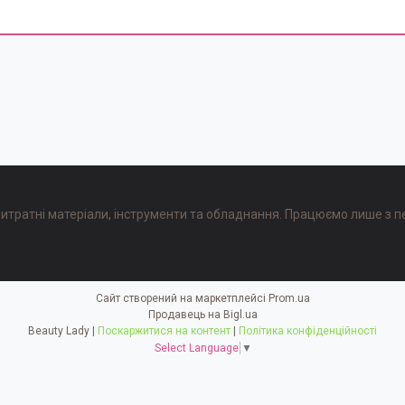
, витратні матеріали, інструменти та обладнання. Працюємо лише з п
Сайт створений на маркетплейсі
Prom.ua
Продавець на Bigl.ua
Beauty Lady |
Поскаржитися на контент
|
Політика конфіденційності
Select Language
▼