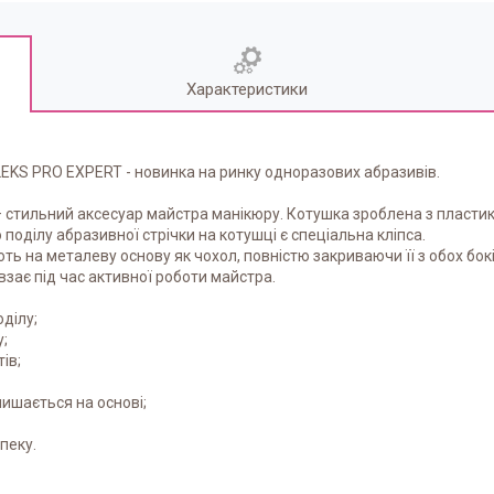
Характеристики
KS PRO EXPERT - новинка на ринку одноразових абразивів.
тильний аксесуар майстра манікюру. Котушка зроблена з пластику,
поділу абразивної стрічки на котушці є спеціальна кліпса.
 на металеву основу як чохол, повністю закриваючи її з обох боків 
взає під час активної роботи майстра.
оділу;
;
ів;
лишається на основі;
пеку.