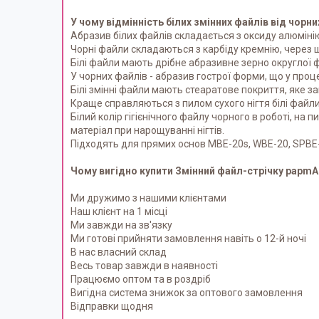
У чому відмінність білих змінних файлів від чорни
Абразив білих файлів складається з оксиду алюмінію
Чорні файли складаються з карбіду кремнію, через щ
Білі файли мають дрібне абразивне зерно округлої 
У чорних файлів - абразив гострої форми, що у проц
Білі змінні файли мають стеаратове покриття, яке з
Краще справляються з пилом сухого нігтя білі файли
Білий колір гігієнічного файлу чорного в роботі, на 
матеріал при нарощуванні нігтів.
Підходять для прямих основ MBE-20s, WBE-20, SPBE-
Чому вигідно купити Змінний файл-стрічку papmAm 
Ми дружимо з нашими клієнтами
Наш клієнт на 1 місці
Ми завжди на зв'язку
Ми готові прийняти замовлення навіть о 12-й ночі
В нас власний склад
Весь товар завжди в наявності
Працюємо оптом та в роздріб
Вигідна система знижок за оптового замовлення
Відправки щодня