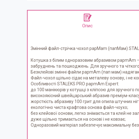
Опис
Змінний файл-стрічка чохол papMam (папМам) STALE
Котушка з білим одноразовим абразивом papmAm – с
забруднень та пошкоджень. Для зручного та чіткого 
Безклейові змінні файли papmAm (пап мам) надягають
Файл-чохол щільно сідає на металеву основу, і не ко
Особливості STALEKS PRO papmAm Expert:
до 100 манікюрів у котушці з кліпсою для зручного п
високоякісний швейцарський абразив преміум-класу
жорсткість абразиву 100 грит для опила штучних нігт
екологічно чиста крафтова основа файл-чоухо;
без клейової основи, легко знімається та клей не за
дуже щільно тримається на основі і не ковзає;
Одноразовий матеріал забезпечує максимальну без