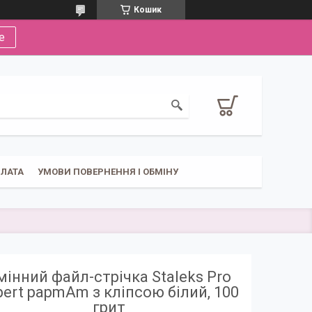
Кошик
е
ПЛАТА
УМОВИ ПОВЕРНЕННЯ І ОБМІНУ
мінний файл-стрічка Staleks Pro
pert papmAm з кліпсою білий, 100
грит