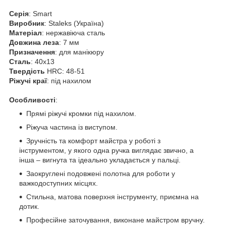
Серія
: Smart
Виробник
: Staleks (Україна)
Матеріал
: нержавіюча сталь
Довжина
леза
: 7 мм
Призначення
: для манікюру
Сталь
: 40х13
Твердість
HRC: 48-51
Ріжучі краї
: під нахилом
Особливості
:
Прямі ріжучі кромки під нахилом.
Ріжуча частина із виступом.
Зручність та комфорт майстра у роботі з
інструментом, у якого одна ручка виглядає звично, а
інша – вигнута та ідеально укладається у пальці.
Заокруглені подовжені полотна для роботи у
важкодоступних місцях.
Стильна, матова поверхня інструменту, приємна на
дотик.
Професійне заточування, виконане майстром вручну.