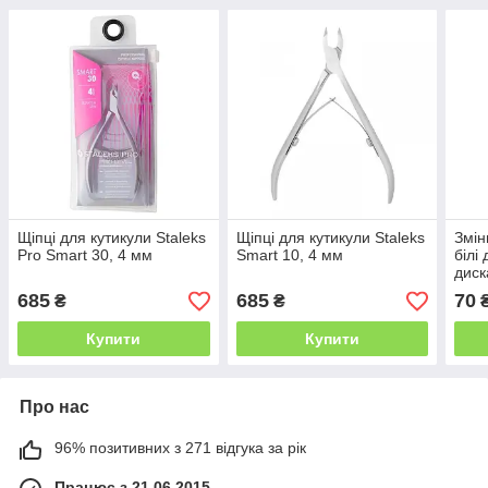
Щіпці для кутикули Staleks
Щіпці для кутикули Staleks
Змін
Pro Smart 30, 4 мм
Smart 10, 4 мм
білі
диск
(50 
685
685
70
₴
₴
Купити
Купити
Про нас
96% позитивних з 271 відгука за рік
Працює з 21.06.2015