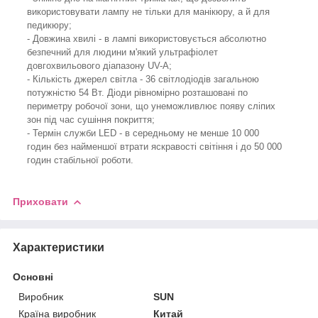
використовувати лампу не тільки для манікюру, а й для
педикюру;
- Довжина хвилі - в лампі використовується абсолютно
безпечний для людини м'який ультрафіолет
довгохвильового діапазону UV-A;
- Кількість джерел світла - 36 світлодіодів загальною
потужністю 54 Вт. Діоди рівномірно розташовані по
периметру робочої зони, що унеможливлює появу сліпих
зон під час сушіння покриття;
- Термін служби LED - в середньому не менше 10 000
годин без найменшої втрати яскравості світіння і до 50 000
годин стабільної роботи.
Приховати
Характеристики
Основні
Виробник
SUN
Країна виробник
Китай