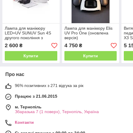
Лампа для манікюру
Лампа для манікюру Elis
Витя
LED+UV SUNUV Sun 4S
UV Pro One (оновлена
педи
другого покоління з
версія)
X3 S
кварцевими діодами,
2 600
4 750
5 1
₴
₴
Оригінал Гарантія 1 рік
Купити
Купити
Про нас
96% позитивних з 271 відгука за рік
Працює з 21.06.2015
м. Тернопіль
Збаразька 7 (1 поверх), Тернопіль, Україна
Контакти