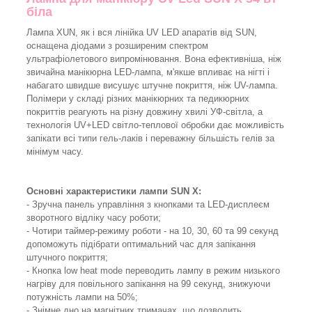
біла
Лампа XUN, як і вся лінійка UV LED апаратів від SUN,
оснащена діодами з розширеним спектром
ультрафіолетового випромінювання. Вона ефективніша, ніж
звичайна манікюрна LED-лампа, м'якше впливає на нігті і
набагато швидше висушує штучне покриття, ніж UV-лампа.
Полімери у складі різних манікюрних та педикюрних
покриттів реагують на різну довжину хвилі УФ-світла, а
технологія UV+LED світло-теплової обробки дає можливість
запікати всі типи гель-лаків і переважну більшість гелів за
мінімум часу.
Основні характеристики лампи SUN X:
- Зручна панель управління з кнопками та LED-дисплеєм
зворотного відліку часу роботи;
- Чотири таймер-режиму роботи - на 10, 30, 60 та 99 секунд
допоможуть підібрати оптимальний час для запікання
штучного покриття;
- Кнопка low heat mode переводить лампу в режим низького
нагріву для повільного запікання на 99 секунд, знижуючи
потужність лампи на 50%;
- Знімне дно на магнітних тримачах, що дозволить