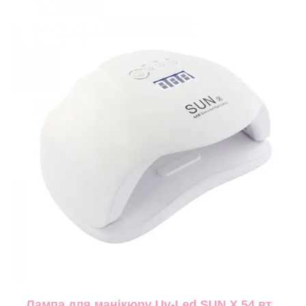
Лампа для манікюру Uv-Led SUN X 54 вт