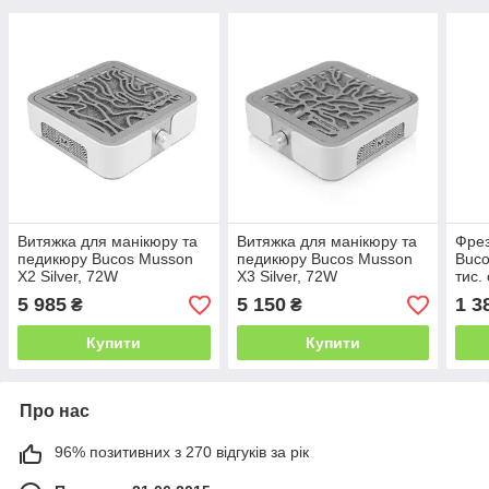
Витяжка для манікюру та
Витяжка для манікюру та
Фрез
педикюру Bucos Musson
педикюру Bucos Musson
Buco
X2 Silver, 72W
X3 Silver, 72W
тис.
фрез
5 985
5 150
1 3
₴
₴
колі
Купити
Купити
Про нас
96% позитивних з 270 відгуків за рік