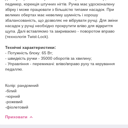
педикюр, корекція штучних нігтів. Ручка має удосконалену
збірку і може працювати з більшістю типами насадок. При
великих обертах має невелику шумність і хорошу
збалансованість, що дозволяє не вібрувати ручці. Для зміни
насадок у ручці необхідно прокрутити вліво для відкриття
щупа. Далі вставляємо та закриваємо - поворотом вправо
(технологія Twist-Lock).
Технічні характеристики:
- Потужність блоку: 65 Вт;
- швидкість ручки - 35000 оборотів за хвилину;
- Управління - перемикачі: вліво/вправо руху та керування
педаллю.
Колір: рандомний
-білий
-чорний
-рожевий
-фіолетовий
Приховати