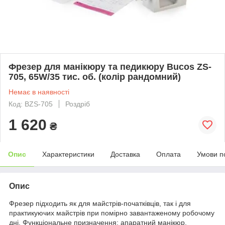
Фрезер для манікюру та педикюру Bucos ZS-
705, 65W/35 тис. об. (колір рандомний)
Немає в наявності
Код: BZS-705
Роздріб
1 620
₴
Опис
Характеристики
Доставка
Оплата
Умови п
Опис
Фрезер підходить як для майстрів-початківців, так і для
практикуючих майстрів при помірно завантаженому робочому
дні. Функціональне призначення: апаратний манікюр,