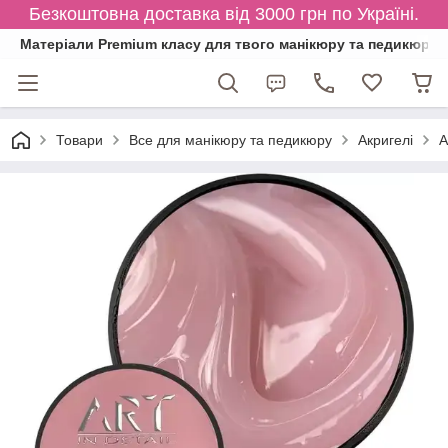
Безкоштовна доставка від 3000 грн по Україні.
Матеріали Premium класу для твого манікюру та педикюру
Товари
Все для манікюру та педикюру
Акригелі
A