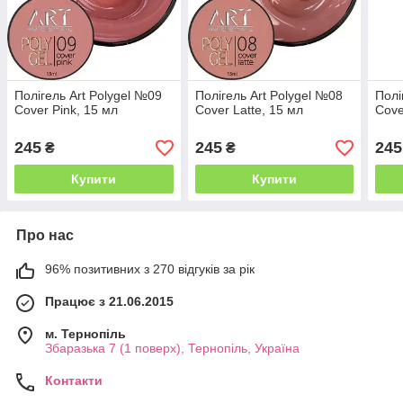
Полігель Art Polygel №09
Полігель Art Polygel №08
Полі
Cover Pink, 15 мл
Cover Latte, 15 мл
Cove
245
245
245
₴
₴
Купити
Купити
Про нас
96% позитивних з 270 відгуків за рік
Працює з 21.06.2015
м. Тернопіль
Збаразька 7 (1 поверх), Тернопіль, Україна
Контакти