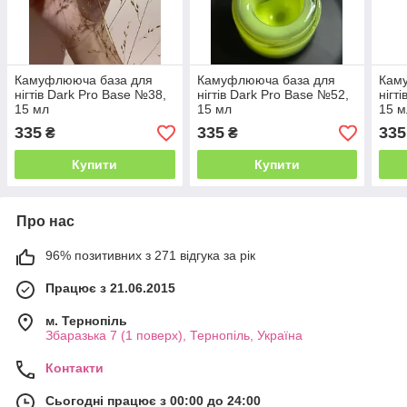
Камуфлююча база для
Камуфлююча база для
Кам
нігтів Dark Pro Base №38,
нігтів Dark Pro Base №52,
нігт
15 мл
15 мл
15 м
335
335
335
₴
₴
Купити
Купити
Про нас
96% позитивних з 271 відгука за рік
Працює з 21.06.2015
м. Тернопіль
Збаразька 7 (1 поверх), Тернопіль, Україна
Контакти
Сьогодні працює з 00:00 до 24:00