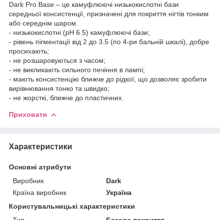
Dark Pro Base – це камуфлюючі низькокислотні бази
середньої консистенції, призначені для покриття нігтів тонким
або середнім шаром.
- низькокислотні (pH 6.5) камуфлюючі бази;
- рівень пігментації від 2 до 3.5 (по 4-ри бальній шкалі), добре
просихають;
- не розшаровуються з часом;
- не викликають сильного печіння в лампі;
- мають консистенцію ближче до рідкої, що дозволяє зробити
вирівнювання тонко та швидко;
- не жорсткі, ближче до пластичних.
Приховати
Характеристики
Основні атрибути
Виробник
Dark
Країна виробник
Україна
Користувальницькі характеристики
Тип
Базове покриття