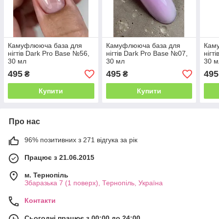
Камуфлююча база для
Камуфлююча база для
Кам
нігтів Dark Pro Base №56,
нігтів Dark Pro Base №07,
нігт
30 мл
30 мл
30 м
495
495
495
₴
₴
Купити
Купити
Про нас
96% позитивних з 271 відгука за рік
Працює з 21.06.2015
м. Тернопіль
Збаразька 7 (1 поверх), Тернопіль, Україна
Контакти
Сьогодні працює з 00:00 до 24:00