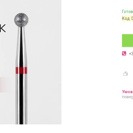
Готов
Код:
+3
повер