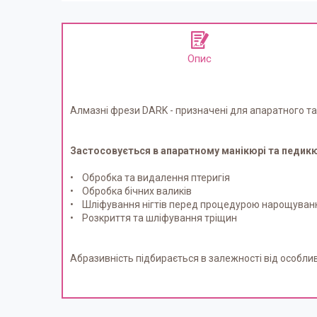
Опис
Алмазні фрези DARK - призначені для апаратного та
Застосовується в апаратному манікюрі та педикю
• Обробка та видалення птеригія
• Обробка бічних валиків
• Шліфування нігтів перед процедурою нарощуван
• Розкриття та шліфування тріщин
Абразивність підбирається в залежності від особливос