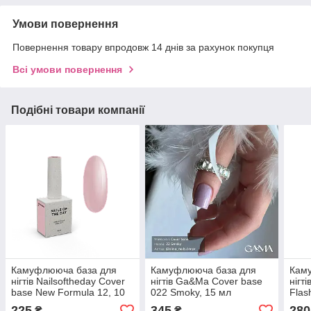
Умови повернення
Повернення товару впродовж 14 днів за рахунок покупця
Всі умови повернення
Подібні товари компанії
Камуфлююча база для
Камуфлююча база для
Кам
нігтів Nailsoftheday Cover
нігтів Ga&Ma Cover base
нігт
base New Formula 12, 10
022 Smoky, 15 мл
Flas
мл
225
345
280
₴
₴