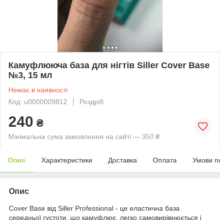
Камуфлююча база для нігтів Siller Cover Base
№3, 15 мл
Немає в наявності
Код: u0000009812
Роздріб
240
₴
Мінімальна сума замовлення на сайті — 350 ₴
Опис
Характеристики
Доставка
Оплата
Умови п
Опис
Cover Base від Siller Professional - це еластична база
середньої густоти, що камуфлює, легко самовирівнюється і