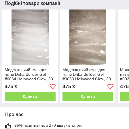
Подібні товари компанії
Моделюючий гель для
Моделюючий гель для
Мод
нігтів Dnka Builder Gel
нігтів Dnka Builder Gel
нігт
#0034 Hollywood Glow, 30
#0033 Hollywood Glow, 30
#003
мл
мл
мл
475
475
475
₴
₴
Купити
Купити
Про нас
96% позитивних з 270 відгуків за рік