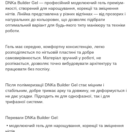
DNKa Builder Gel — професійний моделюючий гель преміум-
якості, створений для нарощування, корекції та зміцнення
нігтів. Лінійка представлена у різних відтінках — від прозорих і
натуральних до кольорових, що дозволяє підібрати
оптимальний варіант для будь-якого типу манікюру та техніки
роботи.
Гель має середню, комфортну консистенцію, легко
розподіляється по нігтьовій пластині та добре
самовирівнюється. Матеріал зручний у роботі, не
розтікається, дозволяє точно вибудовувати архітектуру та
працювати без поспіху.
Після полімеризації DNKa Builder Gel стає міцним і
стабільним, добре тримає арку та довжину, не деформується і
не дає усадки. Підходить як для однофазної, так і для
трифазної системи.
Переваги DNKa Builder Gel:
• моделюючий гель для нарощування, корекції та зміцнення
нігтів