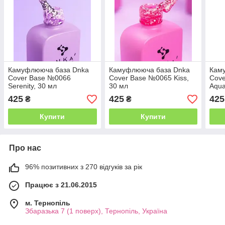
Камуфлююча база Dnka
Камуфлююча база Dnka
Кам
Cover Base №0066
Cover Base №0065 Kiss,
Cov
Serenity, 30 мл
30 мл
Aqua
425
425
425
₴
₴
Купити
Купити
Про нас
96% позитивних з 270 відгуків за рік
Працює з 21.06.2015
м. Тернопіль
Збаразька 7 (1 поверх), Тернопіль, Україна