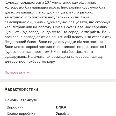
Колекція складається з 107 унікальних, камуфляжних
кольорових баз найвищої якості. Інноваційна формула баз
дозволяє швидко і легко досягти ідеального рівного,
камуфлюючого покриття натуральних нігтів. Бази
самовирівнюючі, з ними дуже зручно працювати, що скорочує
час, витрачений на послугу. DNKa’ Cover Base має середню
щільність (від середньої до густої) та середню твердість. Вони
прекрасно розподіляються по нігтьовій пластині та створюють
бездоганний блиск. Вони не дають усадки під час носіння.
Вони мають хороші адгезивні властивості, не розтікаються і
чудово носяться протягом 3-4 тижнів без відколів та
відшарувань. На флаконах розміщена кольорова навігація
для зручності вибору кольору.
Приховати
Характеристики
Основні атрибути
Виробник
DNKA
Країна виробник
Україна