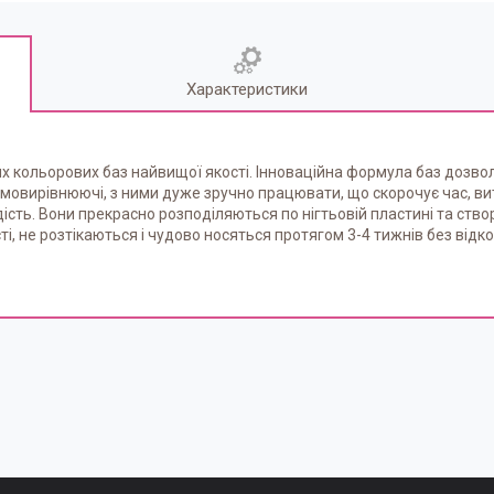
Характеристики
х кольорових баз найвищої якості. Інноваційна формула баз дозволя
мовирівнюючі, з ними дуже зручно працювати, що скорочує час, ви
рдість. Вони прекрасно розподіляються по нігтьовій пластині та ст
ті, не розтікаються і чудово носяться протягом 3-4 тижнів без від