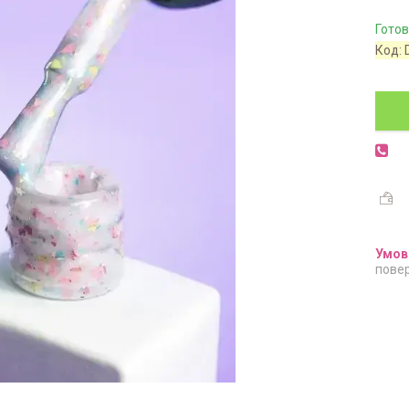
Готов
Код:
повер