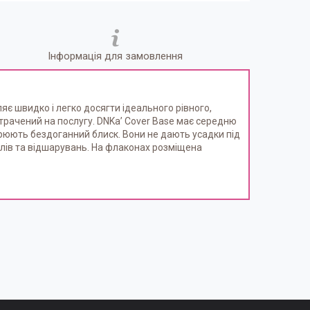
Інформація для замовлення
є швидко і легко досягти ідеального рівного,
трачений на послугу. DNKa’ Cover Base має середню
ворюють бездоганний блиск. Вони не дають усадки під
колів та відшарувань. На флаконах розміщена