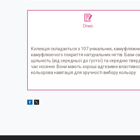
Опис
Колекція складається з 107 унікальних, камуфляжни
камуфлюючого покриття натуральних нігтів. Бази са
щільність (від середньої до густої) та середню тве
час носіння. Вони мають хороші адгезивні властивос
кольорова навігація для зручності вибору кольору.