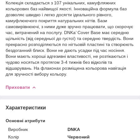
Колекція складається з 107 унікальних, камуфляжних
кольорових баз найвищої якості. Інноваційна формула баз
дозволяє швидко і легко досягти ідеального рівного,
камуфлюючого покриття натуральних нігтів. Бази
самовирівнюючі, з ними дуже зручно працювати, що скорочує
час, витрачений на послугу. DNKa’ Cover Base має середню
щільність (від середньої до густої) та середню твердість. Вони
прекрасно розподіляються по нігтьовій пластині та створюють
бездоганний блиск. Вони не дають усадки під час носіння.
Вони мають хороші адгезивні властивості, не розтікаються і
чудово носяться протягом 3-4 тижнів без відколів та
відшарувань. На флаконах розміщена кольорова навігація
для зручності вибору кольору.
Приховати
Характеристики
Основні атрибути
Виробник
DNKA
Колір
Червоний