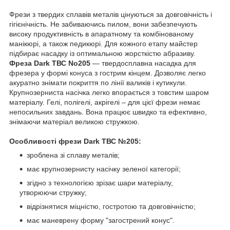
Фрези з твердих сплавів металів цінуються за довговічність і
гігієнічність. Не забиваючись пилом, вони забезпечують
високу продуктивність в апаратному та комбінованому
манікюрі, а також педикюрі. Для кожного етапу майстер
підбирає насадку із оптимальною жорсткістю абразиву.
Фреза Dark ТВС No205
— твердосплавна насадка для
фрезера у формі конуса з гострим кінцем. Дозволяє легко
акуратно знімати покриття по лінії валиків і кутикули.
Крупнозерниста насічка легко впорається з товстим шаром
матеріалу. Гелі, полігелі, акрігелі – для цієї фрези немає
непосильних завдань. Вона працює швидко та ефективно,
знімаючи матеріал великою стружкою.
Особливості фрези Dark ТВС №205:
зроблена зі сплаву металів;
має крупнозернисту насічку зеленої категорії;
згідно з технологією зрізає шари матеріалу,
утворюючи стружку;
відрізнятися міцністю, гостротою та довговічністю;
має маневрену форму "загострений конус".