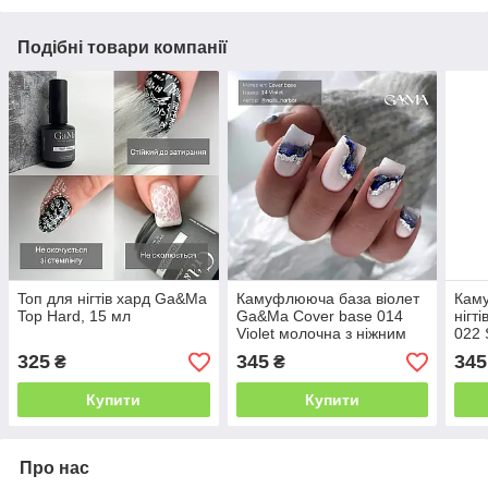
Подібні товари компанії
Toп для нігтів хард Ga&Ma
Камуфлююча база віолет
Кам
Top Hard, 15 мл
Ga&Ma Cover base 014
нігт
Violet молочна з ніжним
022 
фіолетовим підтоном, 15
325
345
345
₴
₴
мл
Купити
Купити
Про нас