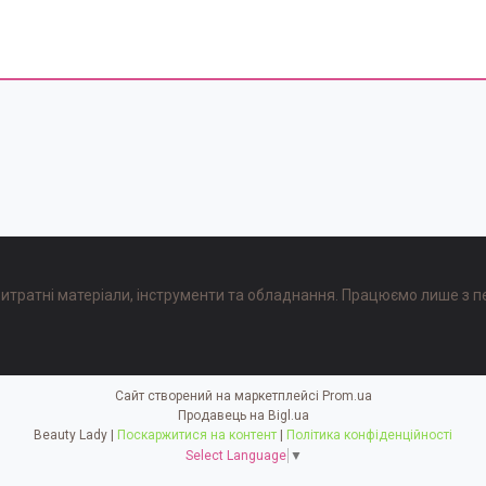
, витратні матеріали, інструменти та обладнання. Працюємо лише з п
Сайт створений на маркетплейсі
Prom.ua
Продавець на Bigl.ua
Beauty Lady |
Поскаржитися на контент
|
Політика конфіденційності
Select Language
▼