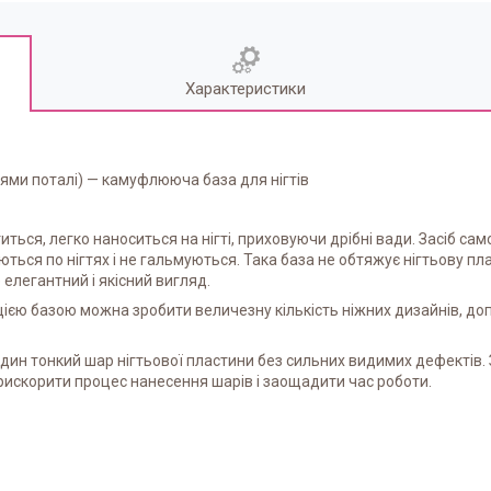
Характеристики
цями поталі) — камуфлююча база для нігтів
иться, легко наноситься на нігті, приховуючи дрібні вади. Засіб с
ються по нігтях і не гальмуються. Така база не обтяжує нігтьову п
елегантний і якісний вигляд.
з цією базою можна зробити величезну кількість ніжних дизайнів,
 один тонкий шар нігтьової пластини без сильних видимих дефекті
искорити процес нанесення шарів і заощадити час роботи.