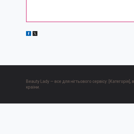
Beauty Lady — все для нігтьового сервісу: [Категорія]
країни.