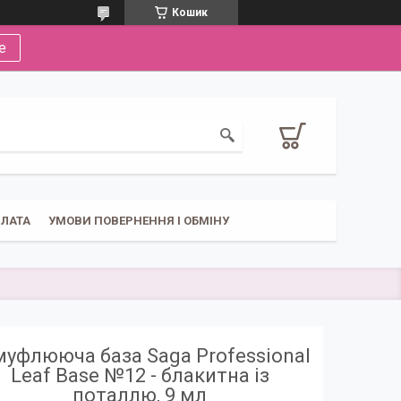
Кошик
е
ПЛАТА
УМОВИ ПОВЕРНЕННЯ І ОБМІНУ
уфлююча база Saga Professional
Leaf Base №12 - блакитна із
поталлю, 9 мл