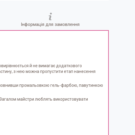
Інформація для замовлення
амовирівнюється й не вимагає додаткового
ластину, з нею можна пропустити етап нанесення
 доповнивши промальовкою гель-фарбою, павутинкою
в. Загалом майстри люблять використовувати