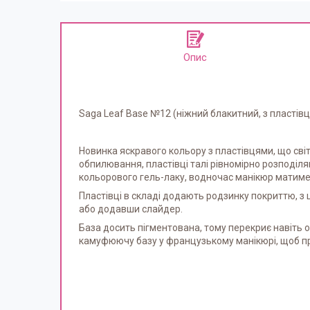
Опис
Saga Leaf Base №12 (ніжний блакитний, з пластів
Новинка яскравого кольору з пластівцями, що світ
обпилювання, пластівці талі рівномірно розподіля
кольорового гель-лаку, водночас манікюр матиме 
Пластівці в складі додають родзинку покриттю, 
або додавши слайдер.
База досить пігментована, тому перекриє навіть
камуфюючу базу у французькому манікюрі, щоб пр