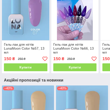
Гель-лак для нігтів
Гель-лак для нігтів
Гель
LunaMoon Color №57, 13
LunaMoon Color №66, 13
Luna
мл
мл
мл
150
150
150
₴
₴
250 ₴
250 ₴
Купити
Купити
Акційні пропозиції та новинки
–40%
–40%