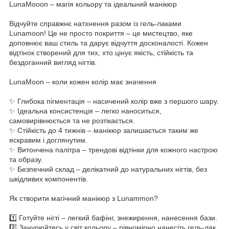
LunaMooon – магія кольору та ідеальний манікюр
Відчуйте справжнє натхнення разом із гель-лаками
Lunamoon! Це не просто покриття – це мистецтво, яке
доповнює ваш стиль та дарує відчуття досконалості. Кожен
відтінок створений для тих, хто цінує якість, стійкість та
бездоганний вигляд нігтів.
LunaMoon – коли кожен колір має значення
✨ Глибока пігментація – насичений колір вже з першого шару.
✨ Ідеальна консистенція – легко наноситься,
самовирівнюється та не розтікається.
✨ Стійкість до 4 тижнів – манікюр залишається таким же
яскравим і доглянутим.
✨ Витончена палітра – трендові відтінки для кожного настрою
та образу.
✨ Безпечний склад – делікатний до натуральних нігтів, без
шкідливих компонентів.
Як створити магічний манікюр з Lunammon?
1️⃣ Готуйте нігті – легкий бафінг, знежирення, нанесення бази.
2️⃣ Занурюйтесь у світ кольору – рівномірно нанесіть гель-лак