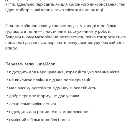
нігтів. Ідеально підходить як для салонного використання, так
і для майстрів, які працюють з клієнтами на потоці.
Гель має збалансовану консистенцію: у холоді стає більш
густим, а в теплі — пластичним та слухняним у роботі.
Завдяки цьому матеріал не розтікається, легко контролюється
пензлем і дозволяє створювати рівну архітектуру без зайвого
опилу.
Переваги гелю LunaMoon:
• підходить для нарощування, корекції та укріплення нігтів
• не викликає печіння під час полімеризації
• має високу адгезію та відмінну зносостійкість
• добре тримає форму, не дає усадки
• легко самовирівнюється
• підходить для різних технік моделювання
• сумісний з більшістю баз і топів