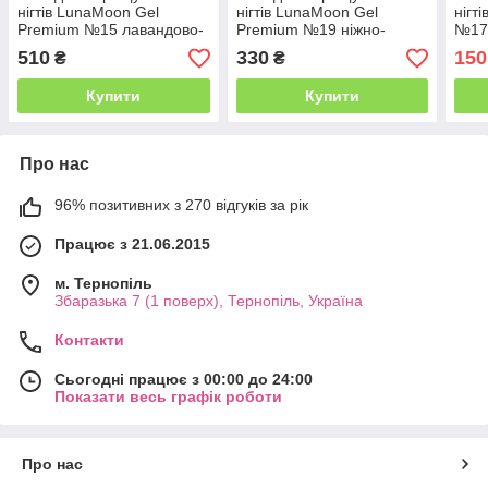
нігтів LunaMoon Gel
нігтів LunaMoon Gel
нігт
Premium №15 лавандово-
Premium №19 ніжно-
№17 
рожевий, 30 мл
рожевий, 15 мл
вида
510
330
150
₴
₴
Купити
Купити
Про нас
96% позитивних з 270 відгуків за рік
Працює з 21.06.2015
м. Тернопіль
Збаразька 7 (1 поверх), Тернопіль, Україна
Контакти
Сьогодні працює з 00:00 до 24:00
Показати весь графік роботи
Про нас