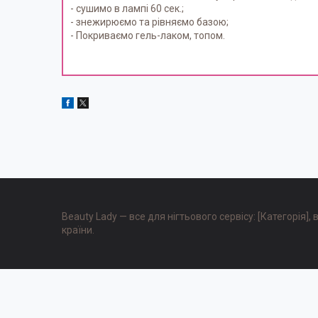
- сушимо в лампі 60 сек.;
- знежирюємо та рівняємо базою;
- Покриваємо гель-лаком, топом.
Beauty Lady — все для нігтьового сервісу: [Категорія]
країни.