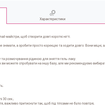
Характеристики
l-майстри, щоб створити довгі короткі нігті.
е знімати, а зробити просто корекцію та ходити довго. Вони міцні, 
лу та розмочування рідиною для зняття гель-лаку.
ж ви можете спробувати на іншу базу, але ми рекомендуємо вибирати
ть;
 30 сек.;
тя, важливо притиснути так, щоб під тіпсами не було повітря;