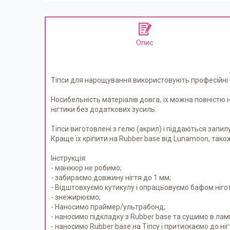
Опис
Тіпси для нарощування використовують професійні nai
Носибельність матеріалів довга, їх можна повністю н
нігтики без додаткових зусиль.
Тіпси виготовлені з гелю (акрил) і піддаються запи
Краще їх кріпити на Rubber base від Lunamoon, тако
Інструкція:
- манікюр не робимо;
- забираємо довжину нігтя до 1 мм;
- Відштовхуємо кутикулу і опрацьовуємо бафом ніго
- знежирюємо;
- Наносимо праймер/ультрабонд;
- наносимо підкладку з Rubber base та сушимо в лампі
- наносимо Rubber base на Тіпсу і притискаємо до ніг