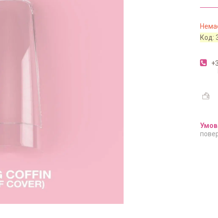
Немає
Код:
+3
повер