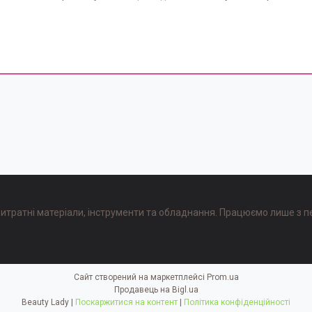
, витратні матеріали, інструменти та обладнання. Працюємо лише з п
Сайт створений на маркетплейсі
Prom.ua
Продавець на Bigl.ua
Beauty Lady |
Поскаржитися на контент
|
Політика конфіденційності