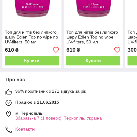
Топ для нігтів без липкого
Топ для нігтів без липкого
Топ 
шару Edlen Top no wipe no
шару Edlen Top no wipe
шару
UV-filters, 50 мл
UV-filters, 50 мл
UV-f
відті
610
610
300
₴
₴
Купити
Купити
Про нас
96% позитивних з 271 відгука за рік
Працює з 21.06.2015
м. Тернопіль
Збаразька 7 (1 поверх), Тернопіль, Україна
Контакти