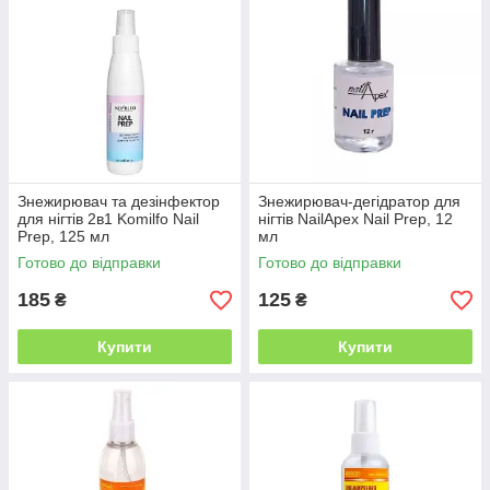
Знежирювач та дезінфектор
Знежирювач-дегідратор для
для нігтів 2в1 Komilfo Nail
нігтів NailApex Nail Prep, 12
Prep, 125 мл
мл
Готово до відправки
Готово до відправки
185
125
₴
₴
Купити
Купити