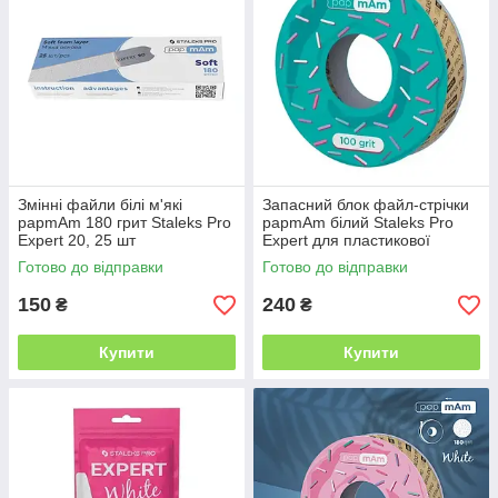
Змінні файли білі м'які
Запасний блок файл-стрічки
papmAm 180 грит Staleks Pro
papmAm білий Staleks Pro
Expert 20, 25 шт
Expert для пластикової
котушки 100 грит
Готово до відправки
Готово до відправки
150
240
₴
₴
Купити
Купити