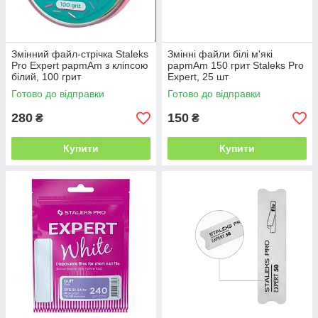
Змінний файл-стрічка Staleks
Змінні файли білі м'які
Pro Expert papmAm з кліпсою
papmAm 150 грит Staleks Pro
білий, 100 грит
Expert, 25 шт
Готово до відправки
Готово до відправки
280
150
₴
₴
Купити
Купити