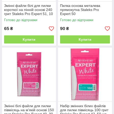
Змінні файли білі для пилки
Пилка-основа металева
короткої на пінній основі 240
прямокутна Staleks Pro
грит Staleks Pro Expert 51, 10
Expert 50
шт
Готово до відправки
Готово до відправки
65
90
₴
₴
Купити
Купити
Змінні білі файли для пилки
Набір змінних білих файлів
півмісяць на м'якій основі 150
для пилки півмісяць 100 грит