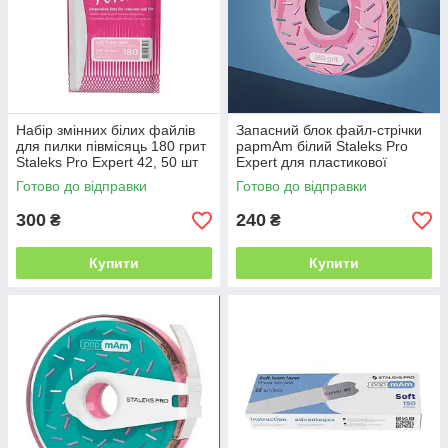
Набір змінних білих файлів
Запасний блок файл-стрічки
для пилки півмісяць 180 грит
papmAm білий Staleks Pro
Staleks Pro Expert 42, 50 шт
Expert для пластикової
котушки 180 грит
Готово до відправки
Готово до відправки
300
240
₴
₴
Купити
Купити