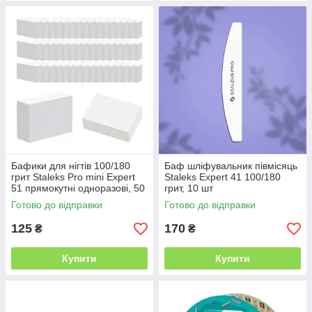
Бафики для нігтів 100/180
Баф шліфувальник півмісяць
грит Staleks Pro mini Expert
Staleks Expert 41 100/180
51 прямокутні одноразові, 50
грит, 10 шт
шт
Готово до відправки
Готово до відправки
125
170
₴
₴
Купити
Купити