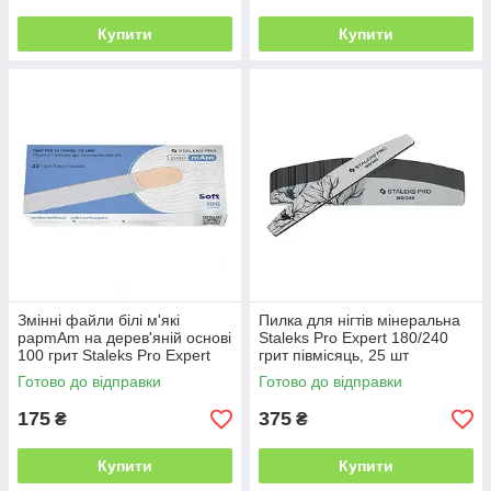
Купити
Купити
Змінні файли білі м'які
Пилка для нігтів мінеральна
papmAm на дерев'яній основі
Staleks Pro Expert 180/240
100 грит Staleks Pro Expert
грит півмісяць, 25 шт
Soft 20, 25 шт
Готово до відправки
Готово до відправки
175
375
₴
₴
Купити
Купити