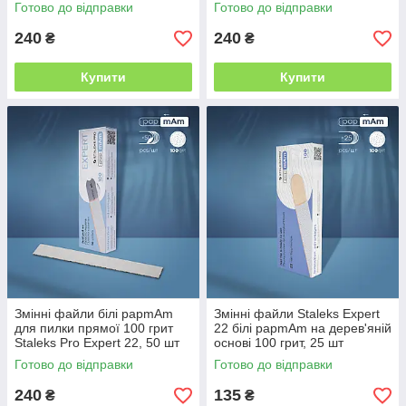
Готово до відправки
Готово до відправки
240
240
₴
₴
Купити
Купити
Змінні файли білі papmAm
Змінні файли Staleks Expert
для пилки прямої 100 грит
22 білі papmAm на дерев'яній
Staleks Pro Expert 22, 50 шт
основі 100 грит, 25 шт
Готово до відправки
Готово до відправки
240
135
₴
₴